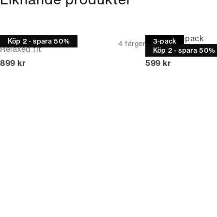
Sweatshirt
T-shirt | 3-pack
Köp 2 - spara 50%
3-pack
4
färger
Relaxed fit
Relaxed fit
Köp 2 - spara 50%
Nuvarande pris
Nuvarande pris
899 kr
599 kr