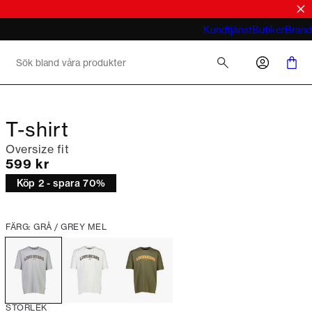
tröjor
look
Vad menar du med business casual för
Kundtjänst
Butiker
Brand
män 2026
T-shirt
Oversize fit
Nuvarande pris
599 kr
Köp 2 - spara 70%
FÄRG: GRÅ / GREY MEL
STORLEK