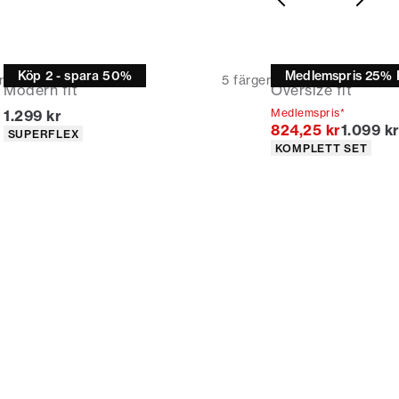
* Rabatten gäller alla varor som inte är rabatterade.
Overshirt
T-shirt
Köp 2 - spara 50%
Medlemspris 25% 
r
5
färger
Modern fit
Oversize fit
Nuvarande pris
Medlemspris*
1.299 kr
Original
824,25 kr
1.099 k
Produktattribut
SUPERFLEX
Produktattribut
KOMPLETT SET