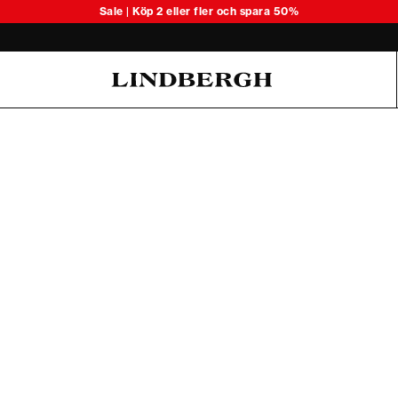
Upptäck säsongens lätta stickade 
Sale | Köp 2 eller fler och spara 50%
Oliver Koch Hansen Summer 26