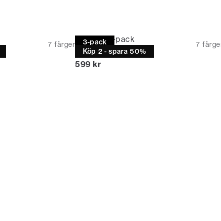
T-shirt | 3-pack
3-pack
7
färger
7
färge
Relaxed fit
Köp 2 - spara 50%
Nuvarande pris
599 kr