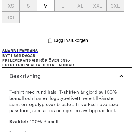
XS
S
M
L
XL
XXL
3XL
4XL
Lägg i varukorgen
SNABB LEVERANS
BYT I 365 DAGAR
FRI LEVERANS VID KÖP ÖVER 599:-
FRI RETUR PÅ ALLA BESTÄLLNINGAR
Beskrivning
T-shirt med rund hals. T-shirten är gjord av 100%
bomull och har en logotypetikett nere till vänster
samt en logotyp över bröstet. Tillverkad i oversize
passform, som är lös och ger en avslappnad look.
Kvalitet:
100% Bomull