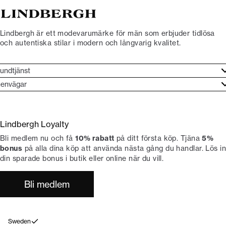
Lindbergh är ett modevarumärke för män som erbjuder tidlösa
och autentiska stilar i modern och långvarig kvalitet.
undtjänst
undtjänst
envägar
ories
ontakt
rand etos
eturnera
Lindbergh Loyalty
li Lindbergh-ambassadör
ngra köp
Bli medlem nu och få
10% rabatt
på ditt första köp. Tjäna
5%
okumentation
tiker
bonus
på alla dina köp att använda nästa gång du handlar. Lös in
din sparade bonus i butik eller online när du vill.
Bli medlem
Sweden