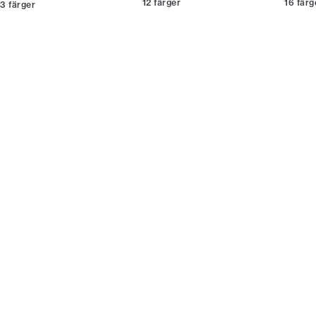
12
färger
16
färg
3
färger