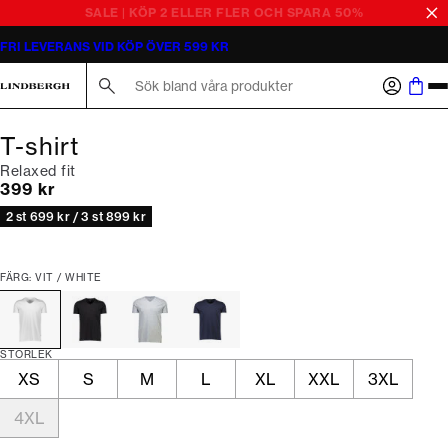
FRI LEVERANS VID KÖP ÖVER 599 KR
Sök här...
T-shirt
Relaxed fit
Nuvarande pris
399 kr
2 st 699 kr / 3 st 899 kr
FÄRG: VIT / WHITE
STORLEK
XS
S
M
L
XL
XXL
3XL
4XL