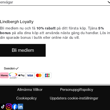
undtjänst
envägar
ories
ontakt
rand etos
eturnera
Lindbergh Loyalty
li Lindbergh-ambassadör
ngra köp
Bli medlem nu och få
10% rabatt
på ditt första köp. Tjäna
5%
okumentation
tiker
bonus
på alla dina köp att använda nästa gång du handlar. Lös in
din sparade bonus i butik eller online när du vill.
Bli medlem
Sweden
Allmänna Villkor
Personuppgiftspolicy
Cookiepolicy
Uppdatera cookie-inställningar