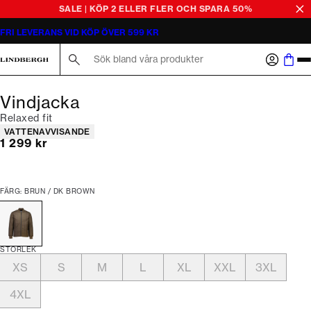
SALE | KÖP 2 ELLER FLER OCH SPARA 50%
FRI LEVERANS VID KÖP ÖVER 599 KR
Sök här...
Vindjacka
Relaxed fit
Produktattribut
VATTENAVVISANDE
Nuvarande pris
1 299 kr
FÄRG: BRUN / DK BROWN
STORLEK
XS
S
M
L
XL
XXL
3XL
4XL