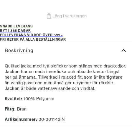
Lägg i varukorgen
SNABB LEVERANS
BYT I 365 DAGAR
FRI LEVERANS VID KÖP ÖVER 599:-
FRI RETUR PÅ ALLA BESTÄLLNINGAR
Beskrivning
Quiltad jacka med två sidfickor som stängs med dragkedjor.
Jackan har en enda innerficka och ribbade kanter längst
ner på ärmarna. Tillverkad i relaxed fit, som är lite tightare
än vanlig passform men ändå ger utrymme för rörelse.
Jackan är både vattenavvisande och vindtät.
Kvalitet:
100% Polyamid
Färg:
Brun
Artikelnummer:
30-301142IN