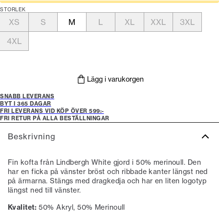
STORLEK
XS
S
M
L
XL
XXL
3XL
4XL
Lägg i varukorgen
SNABB LEVERANS
BYT I 365 DAGAR
FRI LEVERANS VID KÖP ÖVER 599:-
FRI RETUR PÅ ALLA BESTÄLLNINGAR
Beskrivning
Fin kofta från Lindbergh White gjord i 50% merinoull. Den
har en ficka på vänster bröst och ribbade kanter längst ned
på ärmarna. Stängs med dragkedja och har en liten logotyp
längst ned till vänster.
Kvalitet:
50% Akryl, 50% Merinoull