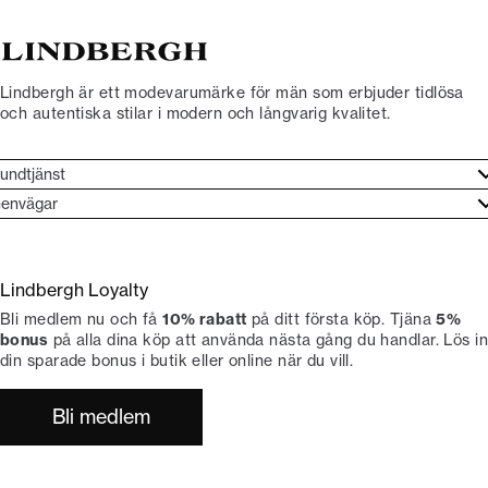
Lindbergh är ett modevarumärke för män som erbjuder tidlösa
och autentiska stilar i modern och långvarig kvalitet.
undtjänst
undtjänst
envägar
ories
ontakt
rand etos
eturnera
Lindbergh Loyalty
li Lindbergh-ambassadör
ngra köp
Bli medlem nu och få
10% rabatt
på ditt första köp. Tjäna
5%
okumentation
tiker
bonus
på alla dina köp att använda nästa gång du handlar. Lös in
din sparade bonus i butik eller online när du vill.
Bli medlem