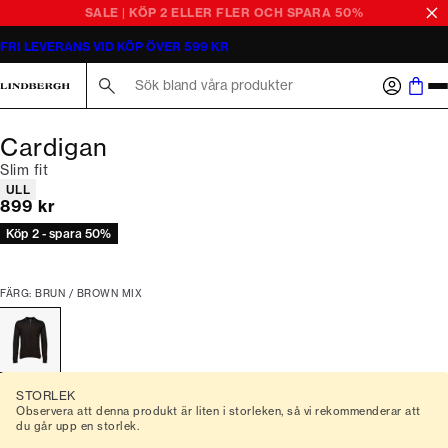
SALE | KÖP 2 ELLER FLER OCH SPARA 50%
FRI LEVERANS VID KÖP ÖVER 599 KR
Sök här...
Cardigan
Slim fit
Produktattribut
ULL
Nuvarande pris
899 kr
Köp 2 - spara 50%
FÄRG: BRUN / BROWN MIX
STORLEK
Observera att denna produkt är liten i storleken, så vi rekommenderar att
du går upp en storlek.