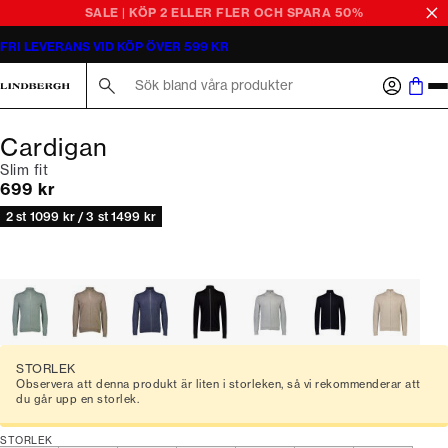
SALE | KÖP 2 ELLER FLER OCH SPARA 50%
FRI LEVERANS VID KÖP ÖVER 599 KR
Sök här...
Cardigan
Slim fit
Nuvarande pris
699 kr
2 st 1099 kr / 3 st 1499 kr
STORLEK
Observera att denna produkt är liten i storleken, så vi rekommenderar att
du går upp en storlek.
STORLEK