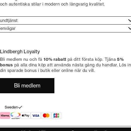
och autentiska stilar i modern och långvarig kvalitet.
undtjänst
undtjänst
envägar
ories
ontakt
rand etos
eturnera
Lindbergh Loyalty
li Lindbergh-ambassadör
ngra köp
Bli medlem nu och få
10% rabatt
på ditt första köp. Tjäna
5%
okumentation
tiker
bonus
på alla dina köp att använda nästa gång du handlar. Lös in
din sparade bonus i butik eller online när du vill.
Bli medlem
Sweden