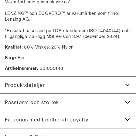
% jämfört med generisk viskos*.
LENZING™ och ECOVERO™ är varumärken som tillhör
Lenzing AG.
*Resultat baserade på LCA-standarder (ISO 14040/44) och
tillgängliga via Higg MSI Version 3.9.1 (december 2024).
Kvalitet:
80% Viskos, 20% Nylon
Färg:
Blå
Artikelnummer:
30-800143
Produktdetaljer
Lukkes med dragkedja.
Passform och storlek
Logga längst ned på vänster sida.
Hög hals.
Fit:
Slim fit
Få bonus med Lindbergh Loyalty
Tröjan är ribbstickad längst ned på ärmarna, på tröjans
Produkten är liten i storleken, så vi rekommenderar att gå
nedre kant samt på kragen.
upp en storlek., Tätsittande passform som framhäver
Registrera dig gratis för Lindbergh Loyalty.