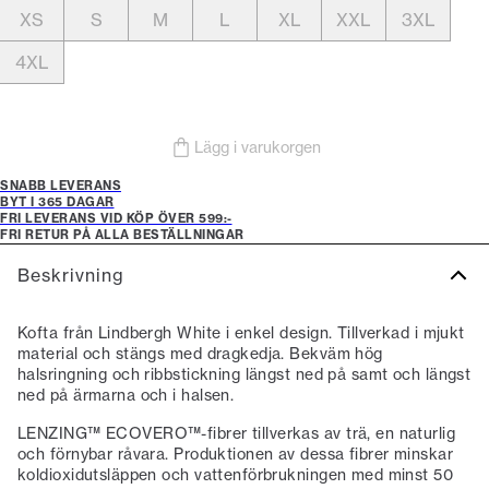
XS
S
M
L
XL
XXL
3XL
4XL
Lägg i varukorgen
SNABB LEVERANS
BYT I 365 DAGAR
FRI LEVERANS VID KÖP ÖVER 599:-
FRI RETUR PÅ ALLA BESTÄLLNINGAR
Beskrivning
Kofta från Lindbergh White i enkel design. Tillverkad i mjukt
material och stängs med dragkedja. Bekväm hög
halsringning och ribbstickning längst ned på samt och längst
ned på ärmarna och i halsen.
LENZING™ ECOVERO™-fibrer tillverkas av trä, en naturlig
och förnybar råvara. Produktionen av dessa fibrer minskar
koldioxidutsläppen och vattenförbrukningen med minst 50