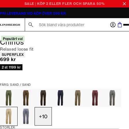
SALE | KÖP 2 ELLER FLER OCH SPARA 50%
FRI LEVERANS VID KÖP ÖVER 599 KR
Sök här...
Populärt val
Chinos
Relaxed loose fit
Produktattribut
SUPERFLEX
Nuvarande pris
699 kr
2 st 1199 kr
FÄRG: SAND / SAND
+
10
STORLEK