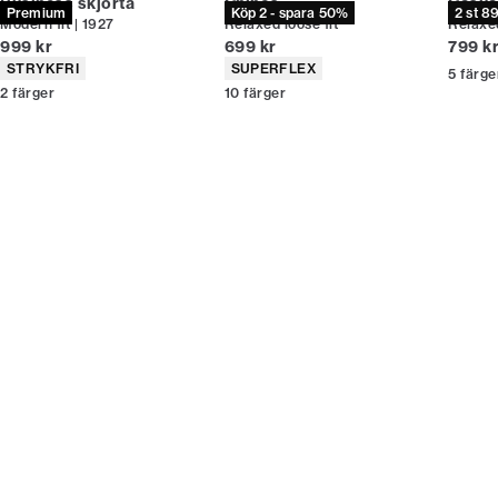
Business skjorta
Chinos
Casual
Premium
Köp 2 - spara 50%
2 st 8
Modern fit | 1927
Relaxed loose fit
Relaxed
Nuvarande pris
Nuvarande pris
Nuvar
999 kr
699 kr
799 k
Produktattribut
Produktattribut
STRYKFRI
SUPERFLEX
5
färge
2
färger
10
färger