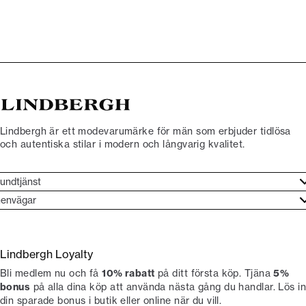
Lindbergh är ett modevarumärke för män som erbjuder tidlösa
och autentiska stilar i modern och långvarig kvalitet.
undtjänst
undtjänst
envägar
ories
ontakt
rand etos
eturnera
Lindbergh Loyalty
li Lindbergh-ambassadör
ngra köp
Bli medlem nu och få
10% rabatt
på ditt första köp. Tjäna
5%
okumentation
tiker
bonus
på alla dina köp att använda nästa gång du handlar. Lös in
din sparade bonus i butik eller online när du vill.