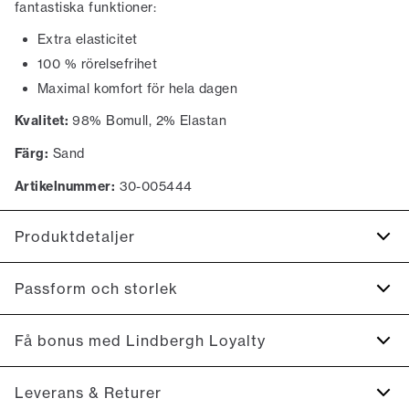
fantastiska funktioner:
Extra elasticitet
100 % rörelsefrihet
Maximal komfort för hela dagen
Kvalitet:
98% Bomull, 2% Elastan
Färg:
Sand
Artikelnummer:
30-005444
Produktdetaljer
Det finns två passpoalerade fickor bak med knappar.
Passform och storlek
Gjorda med Superflex vilket ger extra elasticitet och
komfort.
Fit:
Relaxed loose fit
Få bonus med Lindbergh Loyalty
Det finns två snedställda fickor på sidan av byxorna.
Rymlig passform som smalnar vid låren och ner för benet
Tillverkad i en skön bomullsmix.
Registrera dig gratis för Lindbergh Loyalty.
Leverans & Returer
Produktnr.: 30-005444
Model:
Modellen är 187 cm lång och bär storlek M.