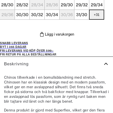
28/30
28/32
28/34
28/36
29/30
29/32
29/34
29/36
30/30
30/32
30/34
30/36
31/30
+
31
Lägg i varukorgen
SNABB LEVERANS
BYT I 365 DAGAR
FRI LEVERANS VID KÖP ÖVER 599:-
FRI RETUR PÅ ALLA BESTÄLLNINGAR
Beskrivning
Chinos tillverkade i en bomullsblandning med stretch.
Chinosen har en klassisk design med en modern passform,
vilket ger en mer avslappnad silhuett. Det finns två sneda
fickor på sidorna och två bakfickor med knappar. Tillverkad i
en avslappnad lös passform, som är rymlig runt baken men
blir tajtare vid låret och ner längs benet.
Denna produkt är gjord med Superflex, vilket ger den flera