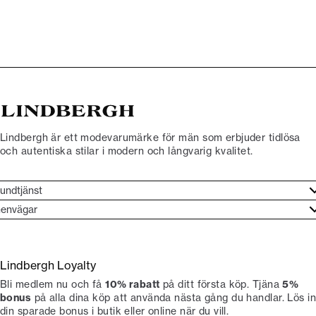
Lindbergh är ett modevarumärke för män som erbjuder tidlösa
och autentiska stilar i modern och långvarig kvalitet.
undtjänst
undtjänst
envägar
ories
ontakt
rand etos
eturnera
Lindbergh Loyalty
li Lindbergh-ambassadör
ngra köp
Bli medlem nu och få
10% rabatt
på ditt första köp. Tjäna
5%
okumentation
tiker
bonus
på alla dina köp att använda nästa gång du handlar. Lös in
din sparade bonus i butik eller online när du vill.