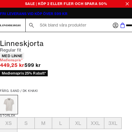
SALE | KÖP 2 ELLER FLER OCH SPARA 50%
FRI LEVERANS VID KÖP ÖVER 599 KR
Sök här...
Linneskjorta
Regular fit
Produktattribut
MED LINNE
Medlemspris*
Originalpris
449,25 kr
599 kr
Medlemspris 25% Rabatt*
FÄRG: SAND / DK KHAKI
STORLEK
XS
S
M
L
XL
XXL
3XL