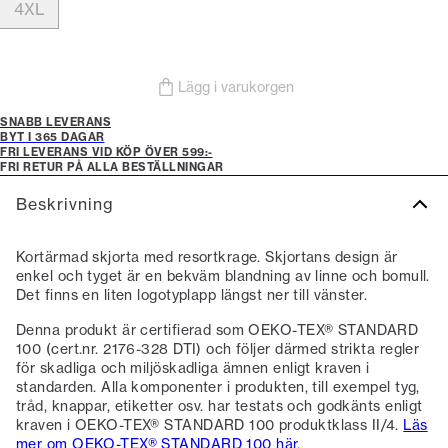
4XL
Lägg i varukorgen
SNABB LEVERANS
BYT I 365 DAGAR
FRI LEVERANS VID KÖP ÖVER 599:-
FRI RETUR PÅ ALLA BESTÄLLNINGAR
Beskrivning
Kortärmad skjorta med resortkrage. Skjortans design är
enkel och tyget är en bekväm blandning av linne och bomull.
Det finns en liten logotyplapp längst ner till vänster.
Denna produkt är certifierad som OEKO-TEX® STANDARD
100 (cert.nr. 2176-328 DTI) och följer därmed strikta regler
för skadliga och miljöskadliga ämnen enligt kraven i
standarden. Alla komponenter i produkten, till exempel tyg,
tråd, knappar, etiketter osv. har testats och godkänts enligt
kraven i OEKO-TEX® STANDARD 100 produktklass II/4.
Läs
mer om OEKO-TEX® STANDARD 100 här
.