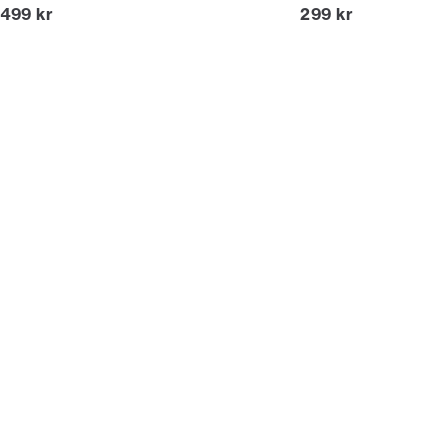
Nuvarande pris
Nuvarande pris
499 kr
299 kr