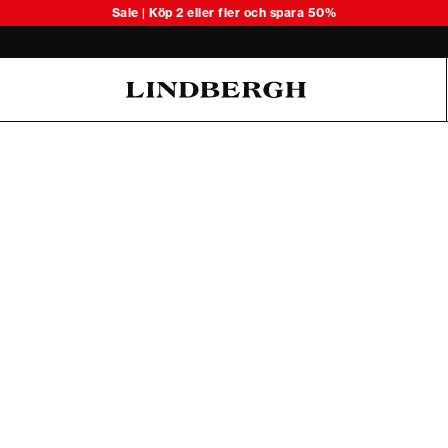
Upptäck säsongens lätta stickade 
Sale | Köp 2 eller fler och spara 50%
Oliver Koch Hansen Summer 26