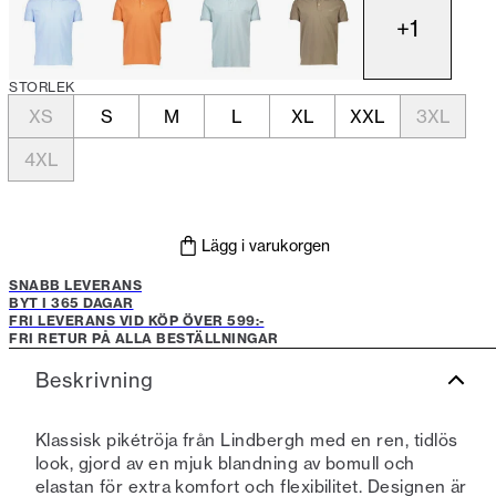
+
1
STORLEK
XS
S
M
L
XL
XXL
3XL
4XL
Lägg i varukorgen
SNABB LEVERANS
BYT I 365 DAGAR
FRI LEVERANS VID KÖP ÖVER 599:-
FRI RETUR PÅ ALLA BESTÄLLNINGAR
Beskrivning
Klassisk pikétröja från Lindbergh med en ren, tidlös
look, gjord av en mjuk blandning av bomull och
elastan för extra komfort och flexibilitet. Designen är