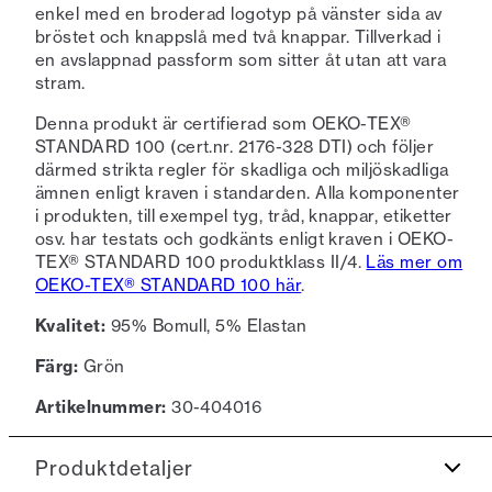
enkel med en broderad logotyp på vänster sida av
bröstet och knappslå med två knappar. Tillverkad i
en avslappnad passform som sitter åt utan att vara
stram.
Denna produkt är certifierad som OEKO-TEX®
STANDARD 100 (cert.nr. 2176-328 DTI) och följer
därmed strikta regler för skadliga och miljöskadliga
ämnen enligt kraven i standarden. Alla komponenter
i produkten, till exempel tyg, tråd, knappar, etiketter
osv. har testats och godkänts enligt kraven i OEKO-
TEX® STANDARD 100 produktklass II/4.
Läs mer om
OEKO-TEX® STANDARD 100 här
.
Kvalitet:
95% Bomull, 5% Elastan
Färg:
Grön
Artikelnummer:
30-404016
Produktdetaljer