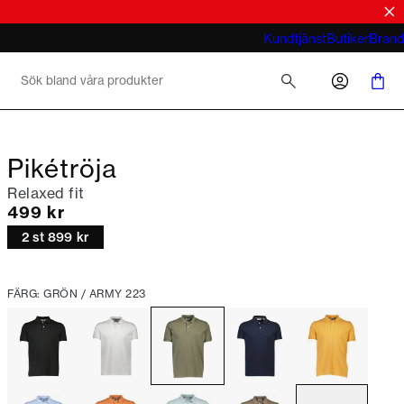
tröjor
look
Vad menar du med business casual för
Kundtjänst
Butiker
Brand
män 2026
Pikétröja
Relaxed fit
Nuvarande pris
499 kr
2 st 899 kr
FÄRG: GRÖN / ARMY 223