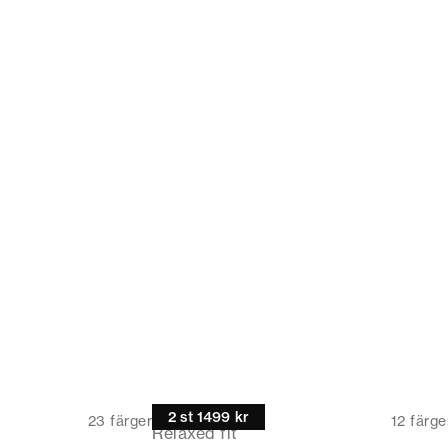
Pikétröja
2 st 1499 kr
23
färger
12
färge
Relaxed fit