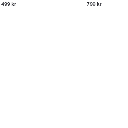
Nuvarande pris
Nuvarande pris
499 kr
799 kr