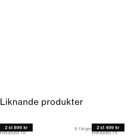
Liknande produkter
Pikétröja
Pikétröja
2 st 899 kr
2 st 499 kr
8
färger
Relaxed fit
Relaxed fit