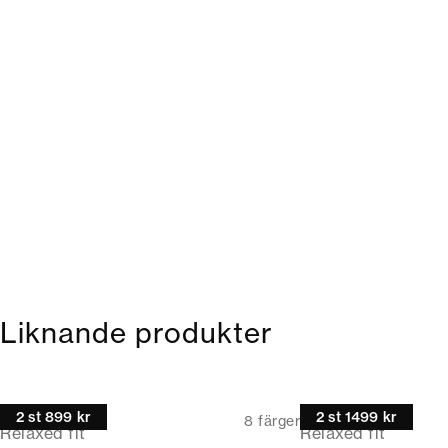
Liknande produkter
Pikétröja
Pikétröja
2 st 899 kr
2 st 1499 kr
8
färger
Relaxed fit
Relaxed fit