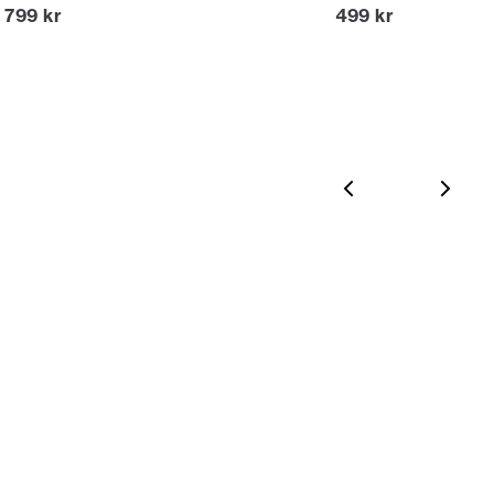
Nuvarande pris
Nuvarande pris
799 kr
499 kr