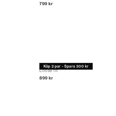
Nuvarande pris
799 kr
Jeans
Köp 2 par - Spara 300 kr
Loose fit
Nuvarande pris
899 kr