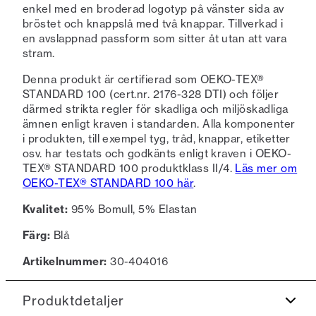
enkel med en broderad logotyp på vänster sida av
bröstet och knappslå med två knappar. Tillverkad i
en avslappnad passform som sitter åt utan att vara
stram.
Denna produkt är certifierad som OEKO-TEX®
STANDARD 100 (cert.nr. 2176-328 DTI) och följer
därmed strikta regler för skadliga och miljöskadliga
ämnen enligt kraven i standarden. Alla komponenter
i produkten, till exempel tyg, tråd, knappar, etiketter
osv. har testats och godkänts enligt kraven i OEKO-
TEX® STANDARD 100 produktklass II/4.
Läs mer om
OEKO-TEX® STANDARD 100 här
.
Kvalitet:
95% Bomull, 5% Elastan
Färg:
Blå
Artikelnummer:
30-404016
Produktdetaljer