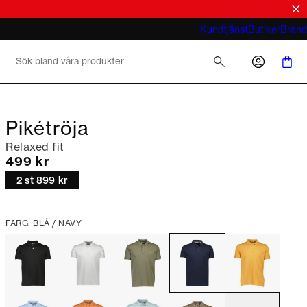
tröjor
look
Vad menar du med business casual för
Kundtjänst
Butiker
Brand
män 2026
Pikétröja
Relaxed fit
Nuvarande pris
499 kr
2 st 899 kr
FÄRG: BLÅ / NAVY