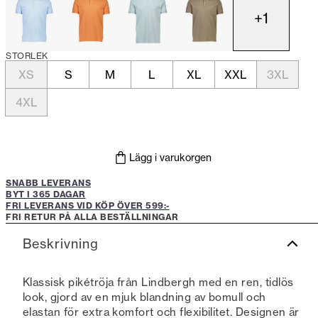
+
1
STORLEK
XS
S
M
L
XL
XXL
3XL
4XL
Lägg i varukorgen
SNABB LEVERANS
BYT I 365 DAGAR
FRI LEVERANS VID KÖP ÖVER 599:-
FRI RETUR PÅ ALLA BESTÄLLNINGAR
Beskrivning
Klassisk pikétröja från Lindbergh med en ren, tidlös
look, gjord av en mjuk blandning av bomull och
elastan för extra komfort och flexibilitet. Designen är