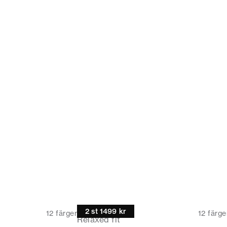
Pikétröja
2 st 1499 kr
12
färger
12
färge
Relaxed fit