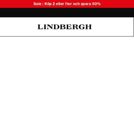
Upptäck säsongens lätta stickade 
Sale | Köp 2 eller fler och spara 50%
Oliver Koch Hansen Summer 26