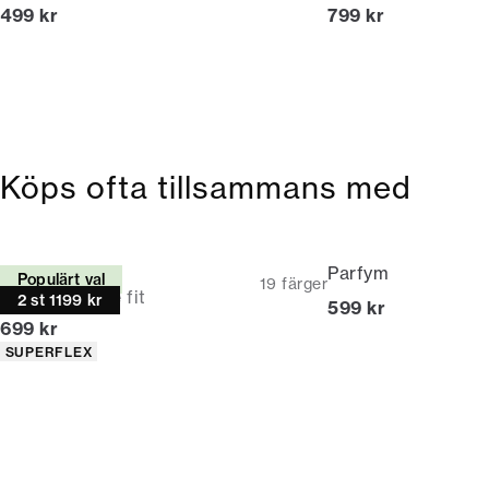
Nuvarande pris
Nuvarande pris
499 kr
799 kr
Köps ofta tillsammans med
Chinos
Parfym
Populärt val
19
färger
Relaxed loose fit
2 st 1199 kr
Nuvarande pris
599 kr
Nuvarande pris
699 kr
Produktattribut
SUPERFLEX