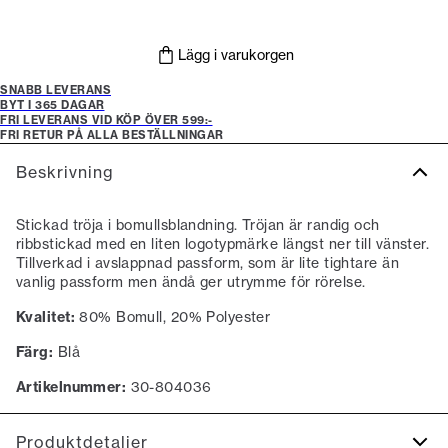
Lägg i varukorgen
SNABB LEVERANS
BYT I 365 DAGAR
FRI LEVERANS VID KÖP ÖVER 599:-
FRI RETUR PÅ ALLA BESTÄLLNINGAR
Beskrivning
Stickad tröja i bomullsblandning. Tröjan är randig och
ribbstickad med en liten logotypmärke längst ner till vänster.
Tillverkad i avslappnad passform, som är lite tightare än
vanlig passform men ändå ger utrymme för rörelse.
Kvalitet:
80% Bomull, 20% Polyester
Färg:
Blå
Artikelnummer:
30-804036
Produktdetaljer