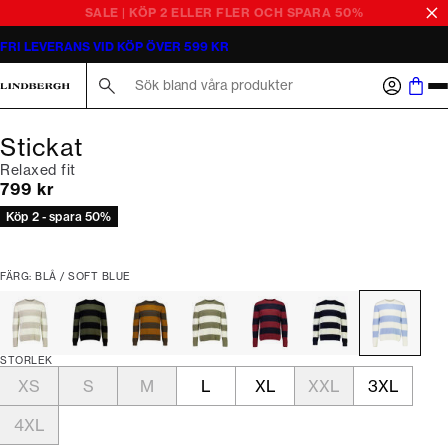
SALE | KÖP 2 ELLER FLER OCH SPARA 50%
FRI LEVERANS VID KÖP ÖVER 599 KR
Sök här...
Stickat
Relaxed fit
Nuvarande pris
799 kr
Köp 2 - spara 50%
FÄRG: BLÅ / SOFT BLUE
STORLEK
XS
S
M
L
XL
XXL
3XL
4XL