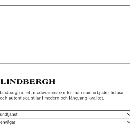
Lindbergh är ett modevarumärke för män som erbjuder tidlösa
och autentiska stilar i modern och långvarig kvalitet.
undtjänst
undtjänst
envägar
ories
ontakt