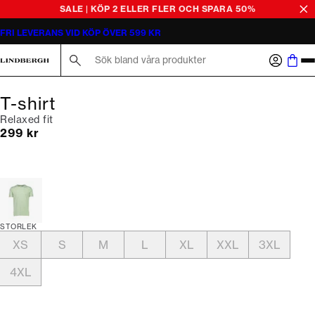
SALE | KÖP 2 ELLER FLER OCH SPARA 50%
FRI LEVERANS VID KÖP ÖVER 599 KR
Sök här...
T-shirt
Relaxed fit
Nuvarande pris
299 kr
STORLEK
XS
S
M
L
XL
XXL
3XL
4XL