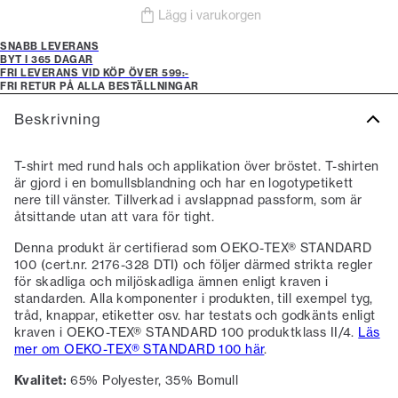
Lägg i varukorgen
SNABB LEVERANS
BYT I 365 DAGAR
FRI LEVERANS VID KÖP ÖVER 599:-
FRI RETUR PÅ ALLA BESTÄLLNINGAR
Beskrivning
T-shirt med rund hals och applikation över bröstet. T-shirten
är gjord i en bomullsblandning och har en logotypetikett
nere till vänster. Tillverkad i avslappnad passform, som är
åtsittande utan att vara för tight.
Denna produkt är certifierad som OEKO-TEX® STANDARD
100 (cert.nr. 2176-328 DTI) och följer därmed strikta regler
för skadliga och miljöskadliga ämnen enligt kraven i
standarden. Alla komponenter i produkten, till exempel tyg,
tråd, knappar, etiketter osv. har testats och godkänts enligt
kraven i OEKO-TEX® STANDARD 100 produktklass II/4.
Läs
mer om OEKO-TEX® STANDARD 100 här
.
Kvalitet:
65% Polyester, 35% Bomull