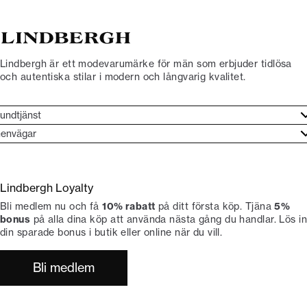
Lindbergh är ett modevarumärke för män som erbjuder tidlösa
och autentiska stilar i modern och långvarig kvalitet.
undtjänst
undtjänst
envägar
ories
ontakt
rand etos
eturnera
Lindbergh Loyalty
li Lindbergh-ambassadör
ngra köp
Bli medlem nu och få
10% rabatt
på ditt första köp. Tjäna
5%
okumentation
tiker
bonus
på alla dina köp att använda nästa gång du handlar. Lös in
din sparade bonus i butik eller online när du vill.
Bli medlem