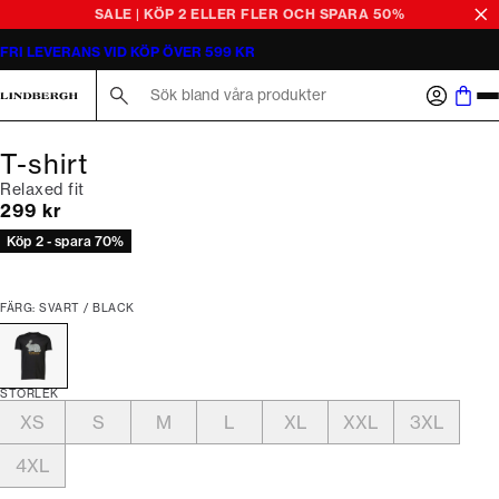
SALE | KÖP 2 ELLER FLER OCH SPARA 50%
FRI LEVERANS VID KÖP ÖVER 599 KR
Sök här...
T-shirt
Relaxed fit
Nuvarande pris
299 kr
Köp 2 - spara 70%
FÄRG: SVART / BLACK
STORLEK
XS
S
M
L
XL
XXL
3XL
4XL