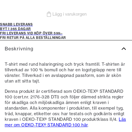
Lägg i varukorgen
SNABB LEVERANS
BYT I 365 DAGAR
FRI LEVERANS VID KÖP ÖVER 599:-
FRI RETUR PÅ ALLA BESTÄLLNINGAR
Beskrivning
T-shirt med rund halsringning och tryck framtill. T-shirten är
tillverkad av 100 % bomull och har en logotyplapp nere till
vänster. Tillverkad i en avslappnad passform, som är skön
utan att sitta tajt.
Denna produkt är certifierad som OEKO-TEX® STANDARD
100 (cert.nr. 2176-328 DTI) och följer därmed strikta regler
för skadliga och miljöskadliga ämnen enligt kraven i
standarden. Alla komponenter i produkten, till exempel tyg,
tråd, knappar, etiketter osv. har testats och godkänts enligt
kraven i OEKO-TEX® STANDARD 100 produktklass II/4.
Läs
mer om OEKO-TEX® STANDARD 100 här
.