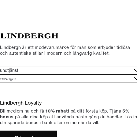
Lindbergh är ett modevarumärke för män som erbjuder tidlösa
och autentiska stilar i modern och långvarig kvalitet.
undtjänst
undtjänst
envägar
ories
ontakt
rand etos
eturnera
Lindbergh Loyalty
li Lindbergh-ambassadör
ngra köp
Bli medlem nu och få
10% rabatt
på ditt första köp. Tjäna
5%
okumentation
tiker
bonus
på alla dina köp att använda nästa gång du handlar. Lös in
din sparade bonus i butik eller online när du vill.