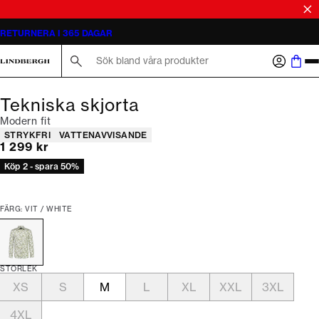
RETURNERA I 365 DAGAR
Sök här...
Tekniska skjorta
Modern fit
Produktattribut
STRYKFRI
VATTENAVVISANDE
Nuvarande pris
1 299 kr
Köp 2 - spara 50%
FÄRG: VIT / WHITE
STORLEK
XS
S
M
L
XL
XXL
3XL
4XL