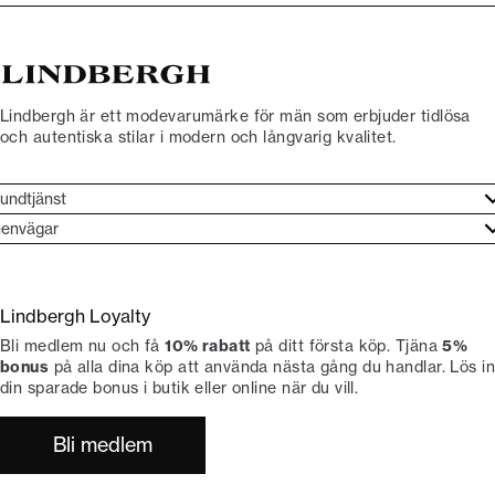
Lindbergh är ett modevarumärke för män som erbjuder tidlösa
och autentiska stilar i modern och långvarig kvalitet.
undtjänst
undtjänst
envägar
ories
ontakt
rand etos
eturnera
Lindbergh Loyalty
li Lindbergh-ambassadör
ngra köp
Bli medlem nu och få
10% rabatt
på ditt första köp. Tjäna
5%
okumentation
tiker
bonus
på alla dina köp att använda nästa gång du handlar. Lös in
din sparade bonus i butik eller online när du vill.
Bli medlem