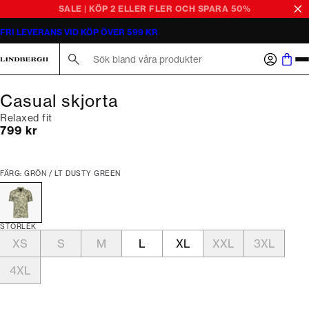
SALE | KÖP 2 ELLER FLER OCH SPARA 50%
FRI LEVERANS VID KÖP ÖVER 599 KR
Sök här...
Casual skjorta
Relaxed fit
Nuvarande pris
799 kr
FÄRG: GRÖN / LT DUSTY GREEN
STORLEK
XS
S
M
L
XL
XXL
3XL
4XL