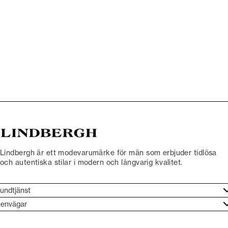
Lindbergh är ett modevarumärke för män som erbjuder tidlösa
och autentiska stilar i modern och långvarig kvalitet.
undtjänst
undtjänst
envägar
ories
ontakt