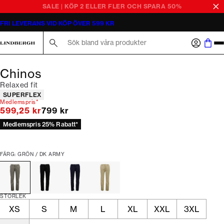
SALE | KÖP 2 ELLER FLER OCH SPARA 50%
FRI LEVERANS VID KÖP ÖVER 599 KR
Sök här...
Chinos
Relaxed fit
Produktattribut
SUPERFLEX
Medlemspris*
Originalpris
599,25 kr
799 kr
Medlemspris 25% Rabatt*
FÄRG: GRÖN / DK ARMY
STORLEK
XS
S
M
L
XL
XXL
3XL