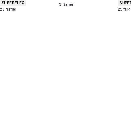
Produktattribut
Produ
SUPERFLEX
SUPE
3
färger
25
färger
25
färg