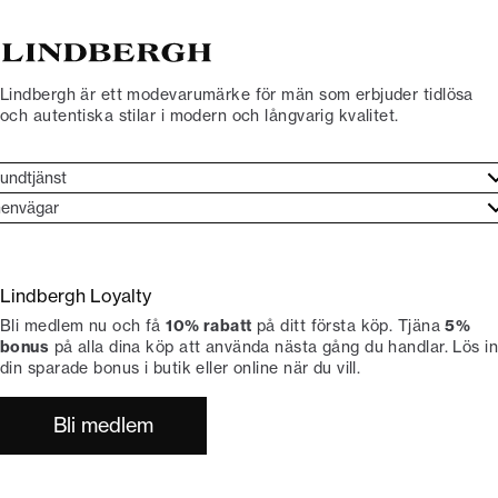
Lindbergh är ett modevarumärke för män som erbjuder tidlösa
och autentiska stilar i modern och långvarig kvalitet.
undtjänst
undtjänst
envägar
ories
ontakt
rand etos
eturnera
Lindbergh Loyalty
li Lindbergh-ambassadör
ngra köp
Bli medlem nu och få
10% rabatt
på ditt första köp. Tjäna
5%
okumentation
tiker
bonus
på alla dina köp att använda nästa gång du handlar. Lös in
din sparade bonus i butik eller online när du vill.
Bli medlem