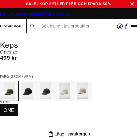
SALE | KÖP 2 ELLER FLER OCH SPARA 50%
FRI LEVERANS VID KÖP ÖVER 599 KR
Sök här...
Keps
Onesize
Nuvarande pris
499 kr
FÄRG: GRÖN / ARMY
STORLEK
ONE
Lägg i varukorgen