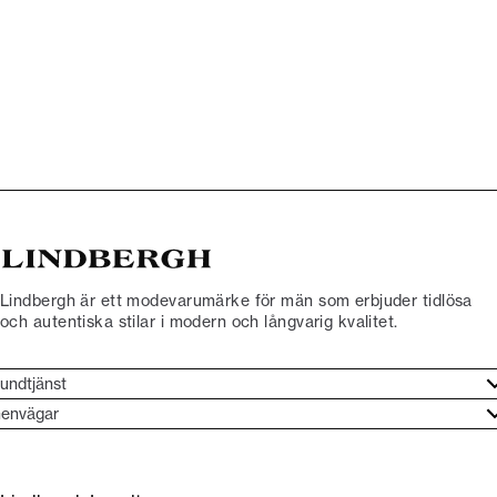
Lindbergh är ett modevarumärke för män som erbjuder tidlösa
och autentiska stilar i modern och långvarig kvalitet.
undtjänst
undtjänst
envägar
ories
ontakt
rand etos
eturnera