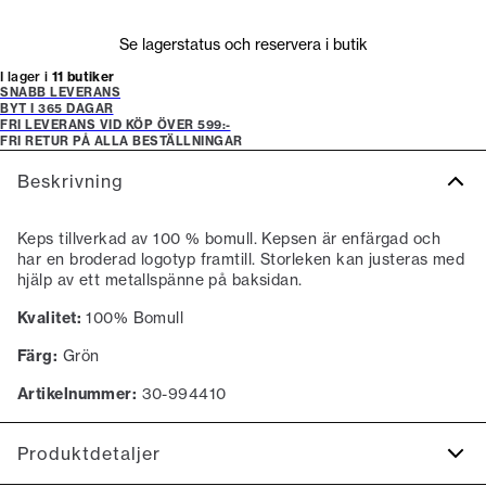
Se lagerstatus och reservera i butik
I lager i
11 butiker
SNABB LEVERANS
BYT I 365 DAGAR
FRI LEVERANS VID KÖP ÖVER 599:-
FRI RETUR PÅ ALLA BESTÄLLNINGAR
Beskrivning
Keps tillverkad av 100 % bomull. Kepsen är enfärgad och
har en broderad logotyp framtill. Storleken kan justeras med
hjälp av ett metallspänne på baksidan.
Kvalitet:
100% Bomull
Färg:
Grön
Artikelnummer:
30-994410
Produktdetaljer