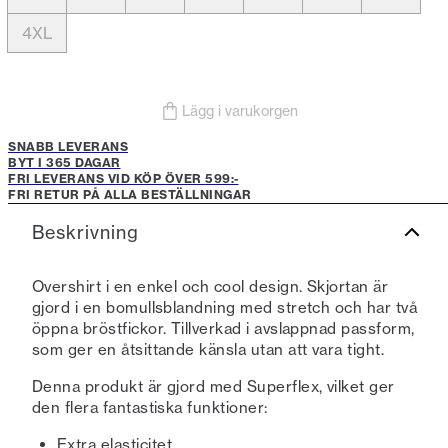
4XL
Lägg i varukorgen
SNABB LEVERANS
BYT I 365 DAGAR
FRI LEVERANS VID KÖP ÖVER 599:-
FRI RETUR PÅ ALLA BESTÄLLNINGAR
Beskrivning
Overshirt i en enkel och cool design. Skjortan är
gjord i en bomullsblandning med stretch och har två
öppna bröstfickor. Tillverkad i avslappnad passform,
som ger en åtsittande känsla utan att vara tight.
Denna produkt är gjord med Superflex, vilket ger
den flera fantastiska funktioner:
Extra elasticitet