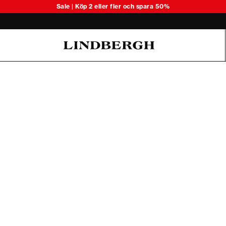
Upptäck säsongens lätta stickade 
Sale | Köp 2 eller fler och spara 50%
Oliver Koch Hansen Summer 26