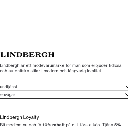
Lindbergh är ett modevarumärke för män som erbjuder tidlösa
och autentiska stilar i modern och långvarig kvalitet.
undtjänst
undtjänst
envägar
ories
ontakt
rand etos
eturnera
Lindbergh Loyalty
li Lindbergh-ambassadör
ngra köp
Bli medlem nu och få
10% rabatt
på ditt första köp. Tjäna
5%