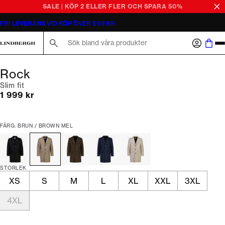
SALE | KÖP 2 ELLER FLER OCH SPARA 50%
FRI LEVERANS VID KÖP ÖVER 599 KR
Sök här...
Rock
Slim fit
Nuvarande pris
1 999 kr
FÄRG: BRUN / BROWN MEL
STORLEK
XS
S
M
L
XL
XXL
3XL
4XL