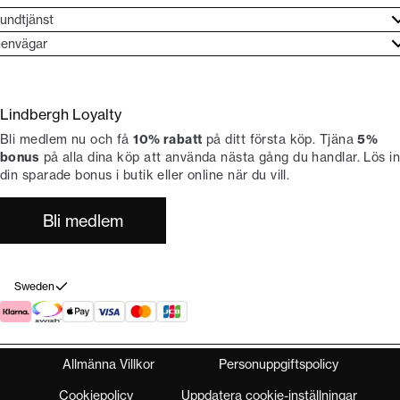
undtjänst
undtjänst
envägar
ories
ontakt
rand etos
eturnera
Lindbergh Loyalty
li Lindbergh-ambassadör
ngra köp
Bli medlem nu och få
10% rabatt
på ditt första köp. Tjäna
5%
okumentation
tiker
bonus
på alla dina köp att använda nästa gång du handlar. Lös in
din sparade bonus i butik eller online när du vill.
Bli medlem
Sweden
Allmänna Villkor
Personuppgiftspolicy
Cookiepolicy
Uppdatera cookie-inställningar