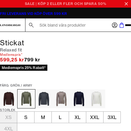
SALE | KÖP 2 ELLER FLER OCH SPARA 50%
FRI LEVERANS VID KÖP ÖVER 599 KR
Sök här...
Stickat
Relaxed fit
Medlemspris*
Originalpris
599,25 kr
799 kr
Medlemspris 25% Rabatt*
FÄRG: GRÖN / ARMY
STORLEK
XS
S
M
L
XL
XXL
3XL
4XL