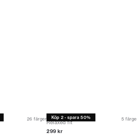
T-shirt
Köp 2 - spara 50%
26
färger
5
färge
Relaxed fit
Nuvarande pris
299 kr