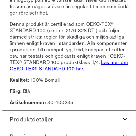
en logotyp på nedre vänstersida. Tillverkad i relaxed
fit som är något snävare än regular fit men som ändå
ger rörelsefrihet.
Denna produkt är certifierad som OEKO-TEX®
STANDARD 100 (cert.nr. 2176-328 DTI) och följer
därmed strikta regler för skadliga och miljöskadliga
ämnen enligt kraven i standarden. Alla komponenter
i produkten, till exempel tyg, tråd, knappar, etiketter
osv. har testats och godkänts enligt kraven i OEKO-
TEX® STANDARD 100 produktklass II/4.
Läs mer om
OEKO-TEX® STANDARD 100 här
.
Kvalitet:
100% Bomull
Färg:
Blå
Artikelnummer:
30-400235
Produktdetaljer
Applikation på vänster bröst.