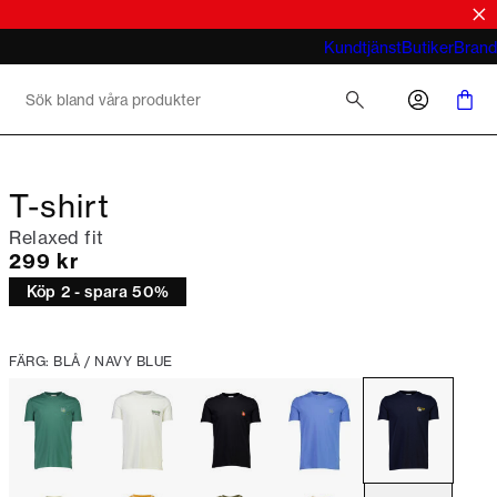
rtor
Cardigans för sommaren
Vad menar du med business casual för
Kundtjänst
Butiker
Brand
män 2026
T-shirt
Relaxed fit
Nuvarande pris
299 kr
Köp 2 - spara 50%
FÄRG: BLÅ / NAVY BLUE