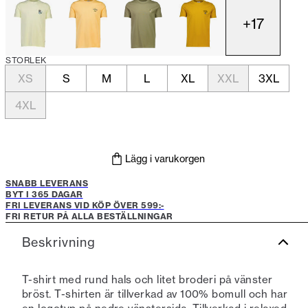
+
17
STORLEK
XS
S
M
L
XL
XXL
3XL
4XL
Lägg i varukorgen
SNABB LEVERANS
BYT I 365 DAGAR
FRI LEVERANS VID KÖP ÖVER 599:-
FRI RETUR PÅ ALLA BESTÄLLNINGAR
Beskrivning
T-shirt med rund hals och litet broderi på vänster
bröst. T-shirten är tillverkad av 100% bomull och har