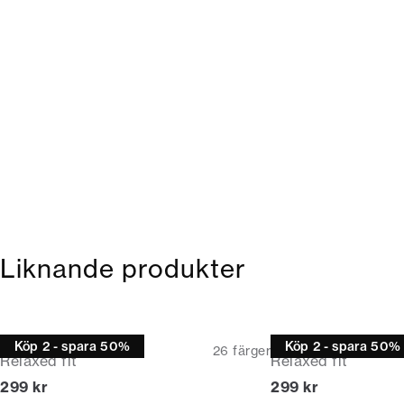
Liknande produkter
T-shirt
T-shirt
Köp 2 - spara 50%
Köp 2 - spara 50%
26
färger
Relaxed fit
Relaxed fit
Nuvarande pris
Nuvarande pris
299 kr
299 kr