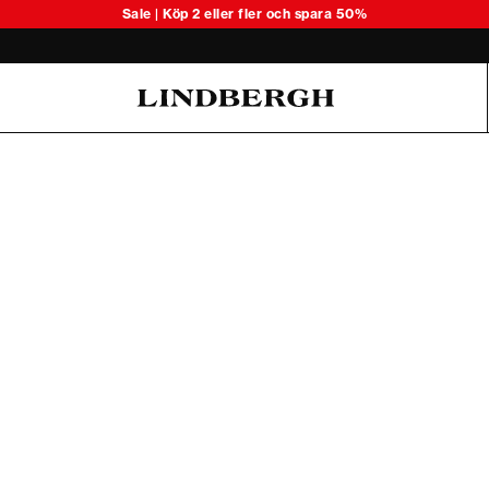
Upptäck våra kortärmade linneskjo
Sale | Köp 2 eller fler och spara 50%
Oliver Koch Hansen Summer 26